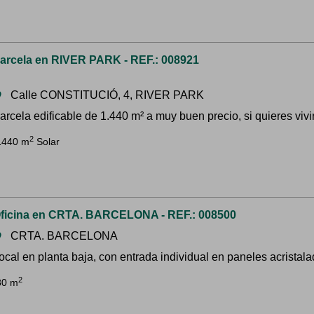
arcela en RIVER PARK - REF.: 008921
Calle CONSTITUCIÓ, 4, RIVER PARK
om
arcela edificable de 1.440 m² a muy buen precio, si quieres vivir
2
1440 m
Solar
ficina en CRTA. BARCELONA - REF.: 008500
CRTA. BARCELONA
om
ocal en planta baja, con entrada individual en paneles acristala
2
80 m