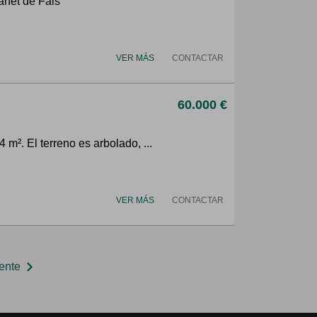
anet de Fals
VER MÁS
CONTACTAR
60.000 €
 m². El terreno es arbolado, ...
VER MÁS
CONTACTAR
chevron_right
ente