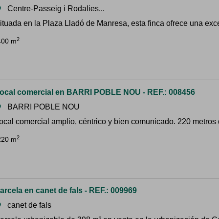
Centre-Passeig i Rodalies...
om
ituada en la Plaza Lladó de Manresa, esta finca ofrece una exce
2
400 m
ocal comercial en BARRI POBLE NOU - REF.: 008456
BARRI POBLE NOU
om
ocal comercial amplio, céntrico y bien comunicado. 220 metros d
2
220 m
arcela en canet de fals - REF.: 009969
canet de fals
om