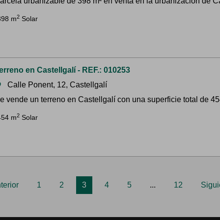
arcela urbanizable de 398 m² en venta en la urbanización de C
2
398 m
Solar
erreno en Castellgalí - REF.: 010253
Calle Ponent, 12, Castellgalí
om
e vende un terreno en Castellgalí con una superficie total de 454
2
454 m
Solar
terior
1
2
3
4
5
...
12
Sigui