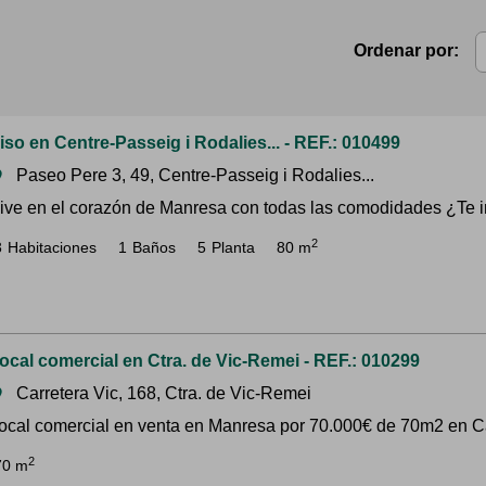
Ordenar por:
iso en Centre-Passeig i Rodalies... - REF.: 010499
Paseo Pere 3, 49, Centre-Passeig i Rodalies...
om
ive en el corazón de Manresa con todas las comodidades ¿Te ima
2
3
Habitaciones
1
Baños
5
Planta
80 m
ocal comercial en Ctra. de Vic-Remei - REF.: 010299
Carretera Vic, 168, Ctra. de Vic-Remei
om
ocal comercial en venta en Manresa por 70.000€ de 70m2 en Ca
2
70 m