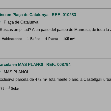
iso en Plaça de Catalunya - REF.: 010283
Plaça de Catalunya
om
Buscas amplitud? A un paso del paseo de Manresa, de toda la act
2
4
Habitaciones
1
Baños
4
Planta
105 m
arcela en MAS PLANOI - REF.: 008794
MAS PLANOI
om
xclusiva parcela de 472 m² Totalmente plano, a Castellgali urb
2
478 m
Solar