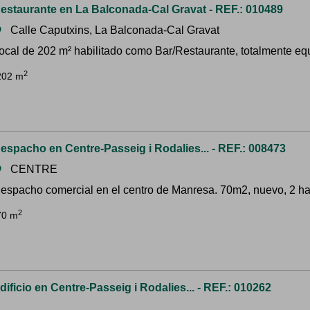
estaurante en La Balconada-Cal Gravat - REF.: 010489
Calle Caputxins, La Balconada-Cal Gravat
om
ocal de 202 m² habilitado como Bar/Restaurante, totalmente equi
2
202 m
espacho en Centre-Passeig i Rodalies... - REF.: 008473
CENTRE
om
espacho comercial en el centro de Manresa. 70m2, nuevo, 2 hab
2
70 m
dificio en Centre-Passeig i Rodalies... - REF.: 010262