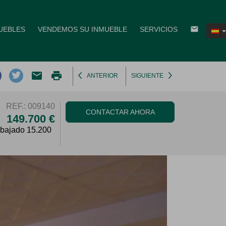
email
UEBLES
VENDEMOS SU INMUEBLE
SERVICIOS
email
print
ANTERIOR
SIGUIENTE
REF.: 009140
CONTACTAR AHORA
149.700 €
 bajado 15.200