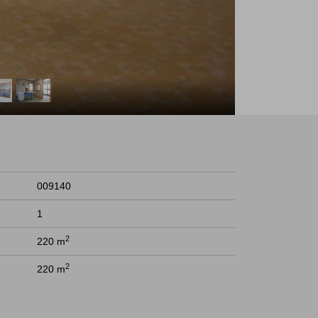
009140
1
2
220 m
2
220 m