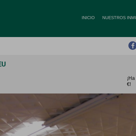
INICIO
NUESTROS INM
EU
¡Ha
€!