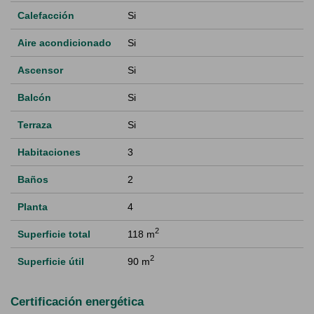
Calefacción
Si
Aire acondicionado
Si
Ascensor
Si
Balcón
Si
Terraza
Si
Habitaciones
3
Baños
2
Planta
4
2
Superficie total
118 m
2
Superficie útil
90 m
Certificación energética