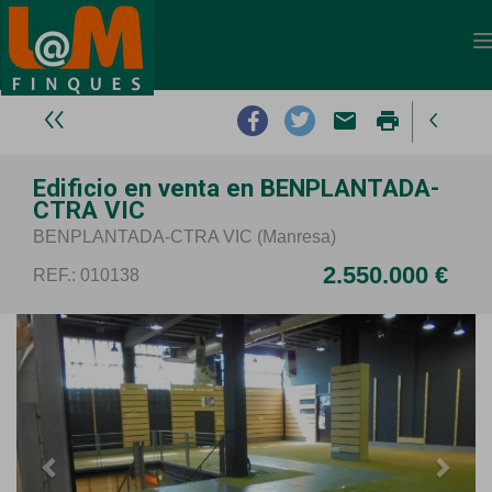
email
print
Edificio en venta en BENPLANTADA-
CTRA VIC
BENPLANTADA-CTRA VIC (Manresa)
2.550.000 €
REF.: 010138