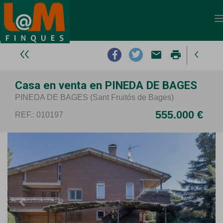
email
print
Casa en venta en PINEDA DE BAGES
PINEDA DE BAGES (Sant Fruitós de Bages)
555.000 €
REF.: 010197