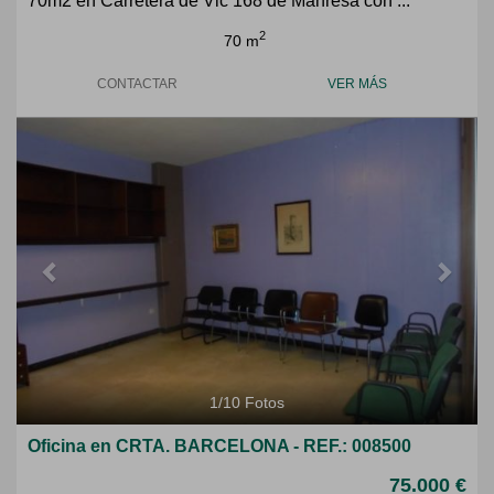
70m2 en Carretera de Vic 168 de Manresa con ...
2
70 m
CONTACTAR
VER MÁS
Previous
Next
1
/
10
Fotos
Oficina en CRTA. BARCELONA - REF.: 008500
75.000 €