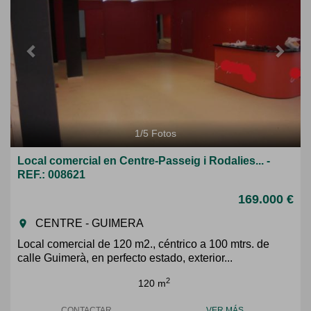
1
/
5
Fotos
Local comercial en Centre-Passeig i Rodalies... -
REF.: 008621
169.000 €
CENTRE - GUIMERA
room
Local comercial de 120 m2., céntrico a 100 mtrs. de
calle Guimerà, en perfecto estado, exterior...
2
120 m
CONTACTAR
VER MÁS