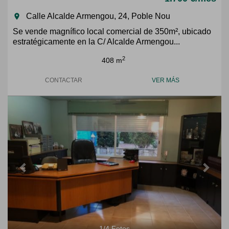
Calle Alcalde Armengou, 24, Poble Nou
room
Se vende magnífico local comercial de 350m², ubicado
estratégicamente en la C/ Alcalde Armengou...
2
408 m
CONTACTAR
VER MÁS
Previous
Next
1
/
4
Fotos