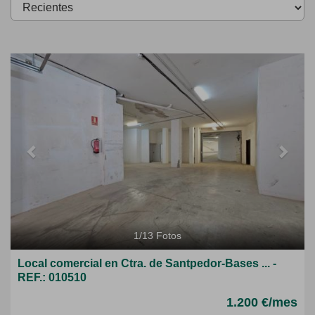
Previous
Next
1
/
13
Fotos
Local comercial en Ctra. de Santpedor-Bases ... -
REF.: 010510
1.200 €/mes