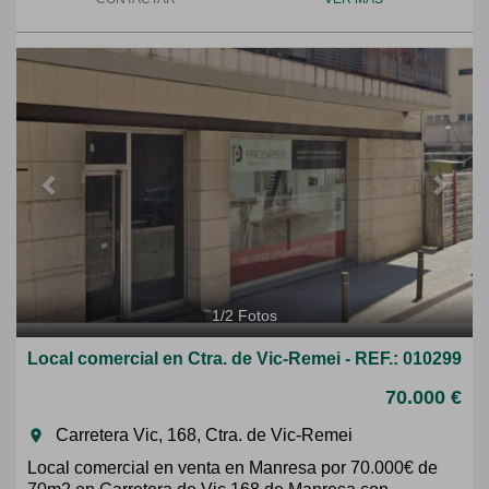
Previous
Next
1
/
2
Fotos
Local comercial en Ctra. de Vic-Remei - REF.: 010299
70.000 €
Carretera Vic, 168, Ctra. de Vic-Remei
room
Local comercial en venta en Manresa por 70.000€ de