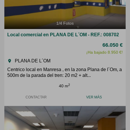
1
/
4
Fotos
Local comercial en PLANA DE L´OM - REF.: 008702
66.050 €
¡Ha bajado 8.950 €!
PLANA DE L´OM
room
Centrico local en Manresa , en la zona Plana de l´Om, a
500m de la parada del tren: 20 m2 + alt...
2
40 m
CONTACTAR
VER MÁS
Previous
Next