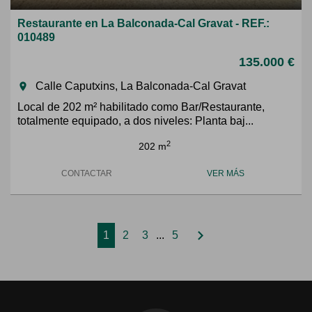
Restaurante en La Balconada-Cal Gravat - REF.:
010489
135.000 €
Calle Caputxins, La Balconada-Cal Gravat
room
Local de 202 m² habilitado como Bar/Restaurante,
totalmente equipado, a dos niveles: Planta baj...
2
202 m
CONTACTAR
VER MÁS
chevron_right
1
2
3
...
5