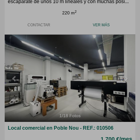
escaparate de unos 10 m lineales y con muchas posi...
2
220 m
CONTACTAR
VER MÁS
Previous
Next
1
/
18
Fotos
Local comercial en Poble Nou - REF.: 010506
1.700 €/mes