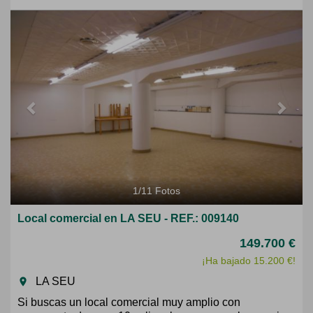
Previous
Next
1
/
11
Fotos
Local comercial en LA SEU - REF.: 009140
149.700 €
¡Ha bajado 15.200 €!
LA SEU
room
Si buscas un local comercial muy amplio con