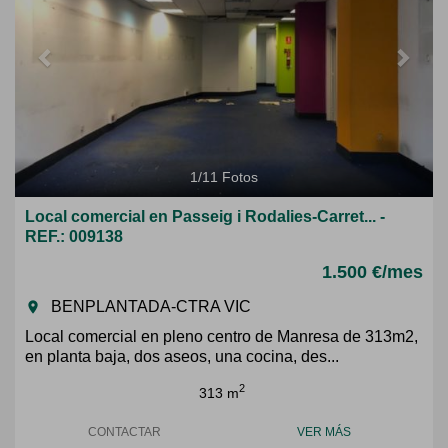
1
/
11
Fotos
Local comercial en Passeig i Rodalies-Carret... -
REF.: 009138
1.500 €/mes
BENPLANTADA-CTRA VIC
room
Local comercial en pleno centro de Manresa de 313m2,
en planta baja, dos aseos, una cocina, des...
2
313 m
CONTACTAR
VER MÁS