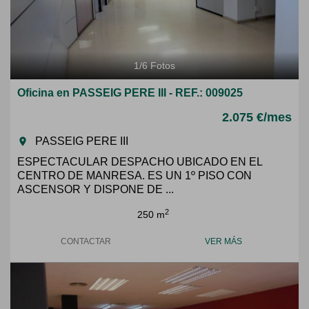
1
/
6
Fotos
Oficina en PASSEIG PERE III - REF.: 009025
2.075 €/mes
PASSEIG PERE III
room
ESPECTACULAR DESPACHO UBICADO EN EL
CENTRO DE MANRESA. ES UN 1º PISO CON
ASCENSOR Y DISPONE DE ...
2
250 m
CONTACTAR
VER MÁS
Previous
Next