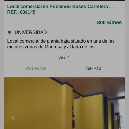
Local comercial en Poblenou-Bases-Carretera ... -
REF.: 009145
800 €/mes
UNIVERSIDAD
room
Local comercial de planta baja situado en una de las
mejores zonas de Manresa y al lado de los...
2
85 m
CONTACTAR
VER MÁS
Previous
Next