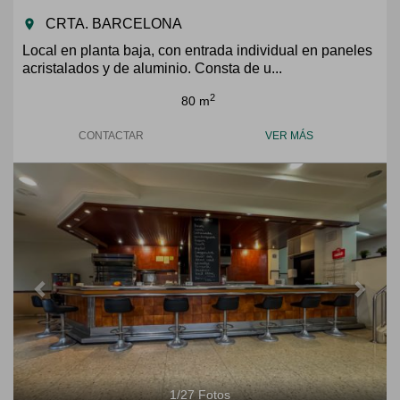
CRTA. BARCELONA
room
Local en planta baja, con entrada individual en paneles
acristalados y de aluminio. Consta de u...
2
80 m
CONTACTAR
VER MÁS
Previous
Next
1
/
27
Fotos