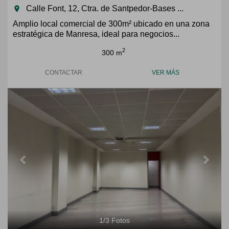
Calle Font, 12, Ctra. de Santpedor-Bases ...
room
Amplio local comercial de 300m² ubicado en una zona
estratégica de Manresa, ideal para negocios...
2
300 m
CONTACTAR
VER MÁS
Previous
Next
1
/
3
Fotos