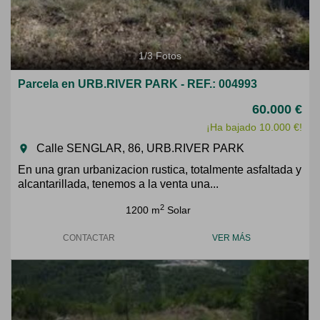
1
/
3
Fotos
Parcela en URB.RIVER PARK - REF.: 004993
60.000 €
¡Ha bajado 10.000 €!
Calle SENGLAR, 86, URB.RIVER PARK
room
En una gran urbanizacion rustica, totalmente asfaltada y
alcantarillada, tenemos a la venta una...
2
1200 m
Solar
CONTACTAR
VER MÁS
Previous
Next