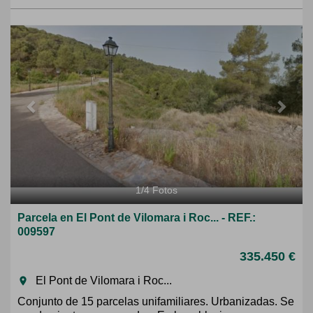
Previous
Next
1
/
4
Fotos
Parcela en El Pont de Vilomara i Roc... - REF.:
009597
335.450 €
El Pont de Vilomara i Roc...
room
Conjunto de 15 parcelas unifamiliares. Urbanizadas. Se