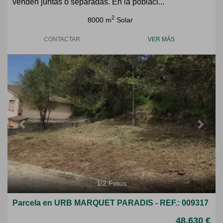
venden juntas o separadas. En la poblaci...
2
8000 m
Solar
CONTACTAR
VER MÁS
Previous
Next
1
/
2
Fotos
Parcela en URB MARQUET PARADIS - REF.: 009317
48.630 €