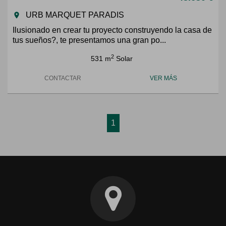
URB MARQUET PARADIS
room
Ilusionado en crear tu proyecto construyendo la casa de
tus sueños?, te presentamos una gran po...
2
531 m
Solar
CONTACTAR
VER MÁS
1