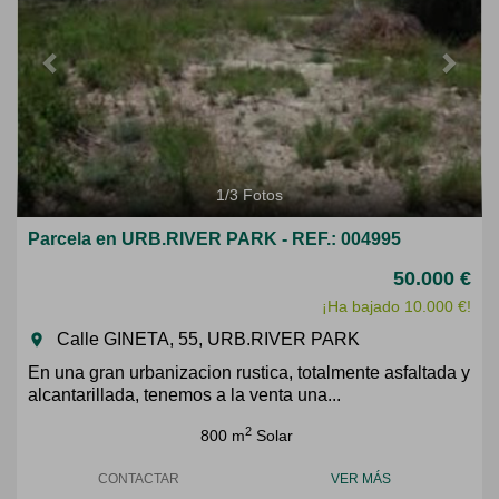
1
/
3
Fotos
Parcela en URB.RIVER PARK - REF.: 004995
50.000 €
¡Ha bajado 10.000 €!
Calle GINETA, 55, URB.RIVER PARK
room
En una gran urbanizacion rustica, totalmente asfaltada y
alcantarillada, tenemos a la venta una...
2
800 m
Solar
CONTACTAR
VER MÁS