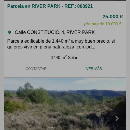
Parcela en RIVER PARK - REF.: 008921
25.000 €
¡Ha bajado 10.000 €!
Calle CONSTITUCIÓ, 4, RIVER PARK
room
Parcela edificable de 1.440 m² a muy buen precio, si
quieres vivir en plena naturaleza, con tod...
2
1440 m
Solar
CONTACTAR
VER MÁS
Previous
Next