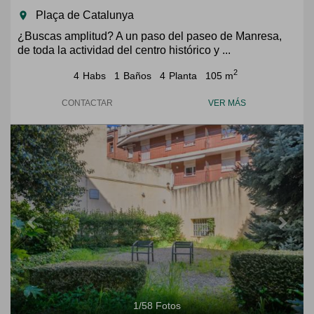
Plaça de Catalunya
room
¿Buscas amplitud? A un paso del paseo de Manresa,
de toda la actividad del centro histórico y ...
2
4
Habs
1
Baños
4
Planta
105 m
CONTACTAR
VER MÁS
Previous
Next
1
/
58
Fotos