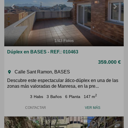
1
/
43
Fotos
Dúplex en BASES - REF.: 010463
359.000 €
Calle Sant Ramon, BASES
room
Descubre este espectacular ático-dúplex en una de las
zonas más valoradas de Manresa, en la pre...
2
3
Habs
3
Baños
6
Planta
147 m
CONTACTAR
VER MÁS
Previous
Next