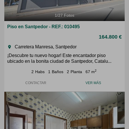
1
/
27
Fotos
Piso en Santpedor - REF.: 010495
164.800 €
Carretera Manresa, Santpedor
room
¡Descubre tu nuevo hogar! Este encantador piso
ubicado en la bonita ciudad de Santpedor, Catalu...
2
2
Habs
1
Baños
2
Planta
67 m
CONTACTAR
VER MÁS
Previous
Next