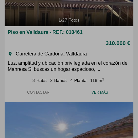
1
/
27
Fotos
Piso en Valldaura - REF.: 010461
310.000 €
Carretera de Cardona, Valldaura
room
Luz, amplitud y ubicación privilegiada en el corazón de
Manresa Si buscas un hogar espacioso, ...
2
3
Habs
2
Baños
4
Planta
118 m
CONTACTAR
VER MÁS
Previous
Next