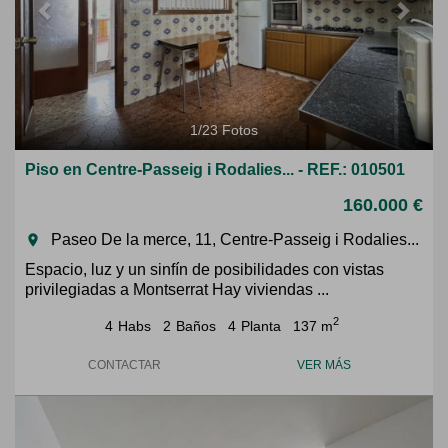
1
/
23
Fotos
Piso en Centre-Passeig i Rodalies... - REF.: 010501
160.000 €
Paseo De la merce, 11, Centre-Passeig i Rodalies...
room
Espacio, luz y un sinfín de posibilidades con vistas
privilegiadas a Montserrat Hay viviendas ...
2
4
Habs
2
Baños
4
Planta
137 m
CONTACTAR
VER MÁS
Previous
Next