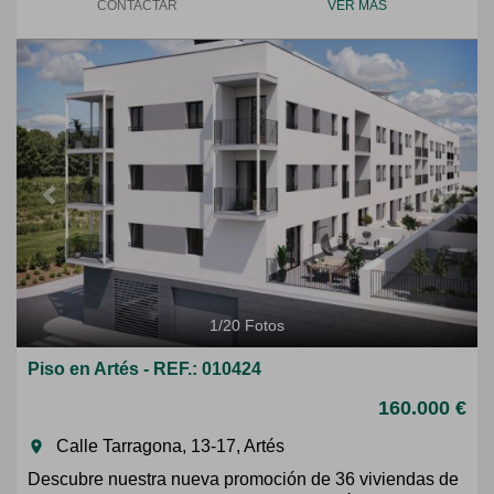
CONTACTAR
VER MÁS
Previous
Next
1
/
20
Fotos
Piso en Artés - REF.: 010424
160.000 €
Calle Tarragona, 13-17, Artés
room
Descubre nuestra nueva promoción de 36 viviendas de