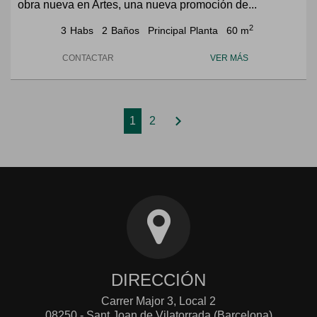
obra nueva en Artes, una nueva promoción de...
2
3
Habs
2
Baños
Principal
Planta
60 m
CONTACTAR
VER MÁS
chevron_right
1
2
DIRECCIÓN
Carrer Major 3, Local 2
08250 - Sant Joan de Vilatorrada (Barcelona)