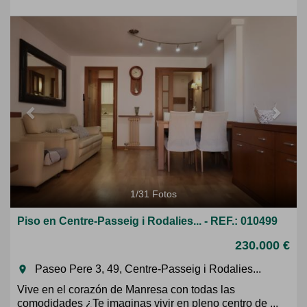
Previous
Next
1
/
31
Fotos
Piso en Centre-Passeig i Rodalies... - REF.: 010499
230.000 €
Paseo Pere 3, 49, Centre-Passeig i Rodalies...
room
Vive en el corazón de Manresa con todas las
comodidades ¿Te imaginas vivir en pleno centro de ...