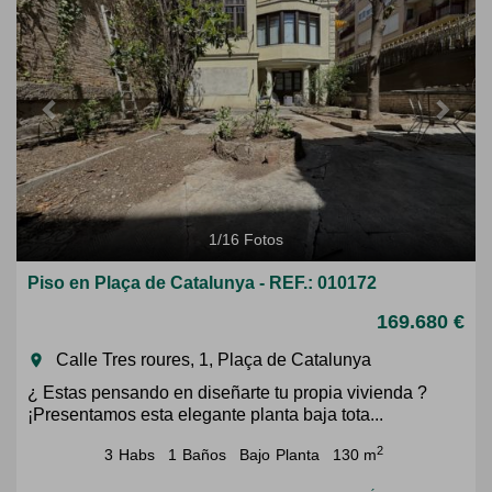
1
/
16
Fotos
Piso en Plaça de Catalunya - REF.: 010172
169.680 €
Calle Tres roures, 1, Plaça de Catalunya
room
¿ Estas pensando en diseñarte tu propia vivienda ?
¡Presentamos esta elegante planta baja tota...
2
3
Habs
1
Baños
Bajo
Planta
130 m