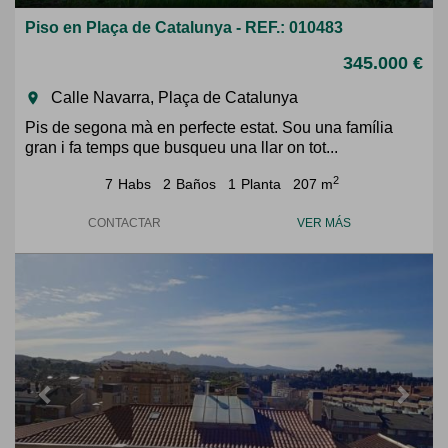
Piso en Plaça de Catalunya - REF.: 010483
345.000 €
Calle Navarra, Plaça de Catalunya
room
Pis de segona mà en perfecte estat. Sou una família
gran i fa temps que busqueu una llar on tot...
2
7
Habs
2
Baños
1
Planta
207 m
CONTACTAR
VER MÁS
Previous
Next