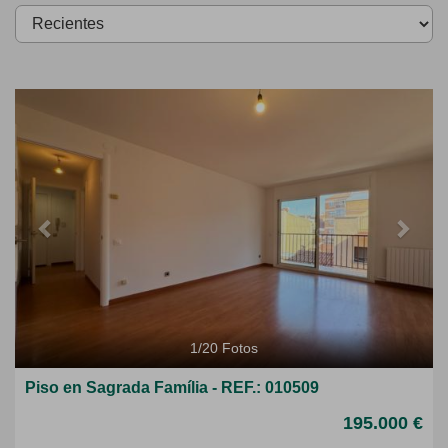
Previous
Next
1
/
20
Fotos
Piso en Sagrada Família - REF.: 010509
195.000 €