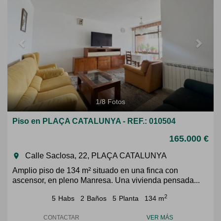
1
/
8
Fotos
Piso en PLAÇA CATALUNYA - REF.: 010504
165.000 €
Calle Saclosa, 22, PLAÇA CATALUNYA
room
Amplio piso de 134 m² situado en una finca con
ascensor, en pleno Manresa. Una vivienda pensada...
2
5
Habs
2
Baños
5
Planta
134 m
CONTACTAR
VER MÁS