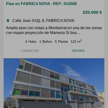
Piso en FABRICA NOVA - REF.: 010508
220.000 €
Calle Joan XX|||, 8, FABRICA NOVA
room
Amplio piso con vistas a Montserrat en una de las zonas
con mayor proyección de Manresa Si bus...
2
4
Habs
1
Baños
5
Planta
122 m
CONTACTAR
VER MÁS
Previous
Next