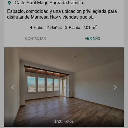
Calle Sant Magi, Sagrada Família
room
Espacio, comodidad y una ubicación privilegiada para
disfrutar de Manresa Hay viviendas que si...
2
4
Habs
2
Baños
3
Planta
101 m
CONTACTAR
VER MÁS
Previous
Next
1
/
20
Fotos