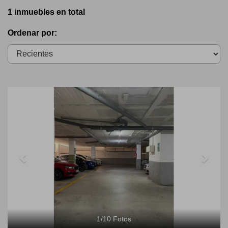
1 inmuebles en total
Ordenar por:
Previous
Next
1
/
10
Fotos