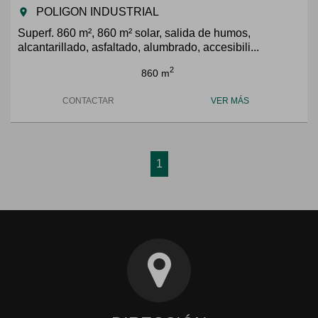
POLIGON INDUSTRIAL
room
Superf. 860 m², 860 m² solar, salida de humos,
alcantarillado, asfaltado, alumbrado, accesibili...
2
860 m
CONTACTAR
VER MÁS
1