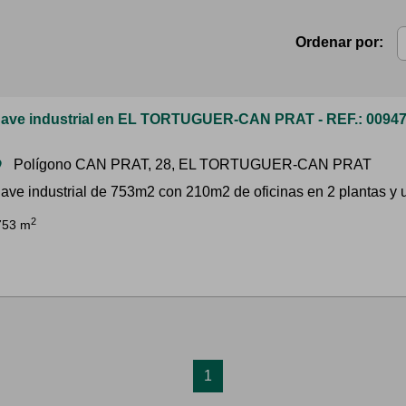
Ordenar por:
ave industrial en EL TORTUGUER-CAN PRAT - REF.: 0094
Polígono CAN PRAT, 28, EL TORTUGUER-CAN PRAT
om
ave industrial de 753m2 con 210m2 de oficinas en 2 plantas y un 
2
753 m
1