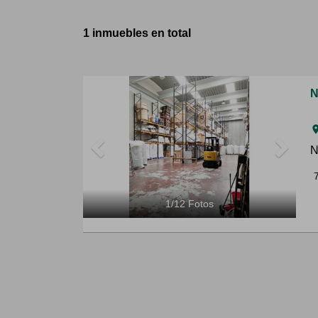
1 inmuebles en total
Previous
Next
N
ro
N
1
/
12
Fotos