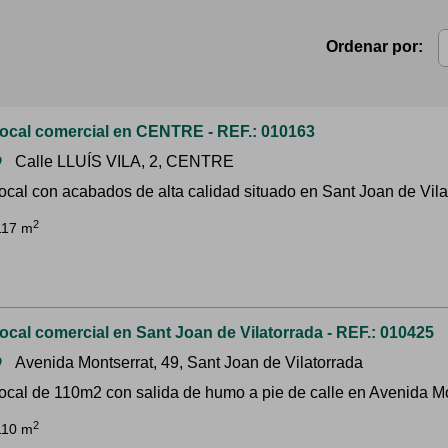
Ordenar por:
ocal comercial en CENTRE - REF.: 010163
Calle LLUÍS VILA, 2, CENTRE
om
ocal con acabados de alta calidad situado en Sant Joan de Vilat
2
117 m
ocal comercial en Sant Joan de Vilatorrada - REF.: 010425
Avenida Montserrat, 49, Sant Joan de Vilatorrada
om
ocal de 110m2 con salida de humo a pie de calle en Avenida Mon
2
110 m