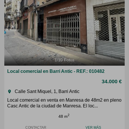
1
/
10
Fotos
Local comercial en Barri Antic - REF.: 010482
34.000 €
Calle Sant Miquel, 1, Barri Antic
room
Local comercial en venta en Manresa de 48m2 en pleno
Casc Antic de la ciudad de Manresa. El loc...
2
48 m
CONTACTAR
VER MÁS