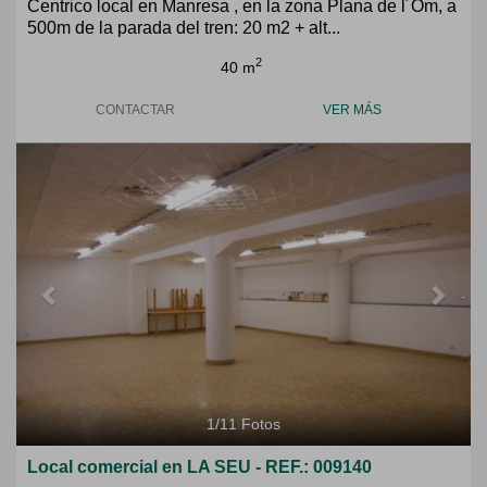
Centrico local en Manresa , en la zona Plana de l´Om, a
500m de la parada del tren: 20 m2 + alt...
2
40 m
CONTACTAR
VER MÁS
Previous
Next
1
/
11
Fotos
Local comercial en LA SEU - REF.: 009140