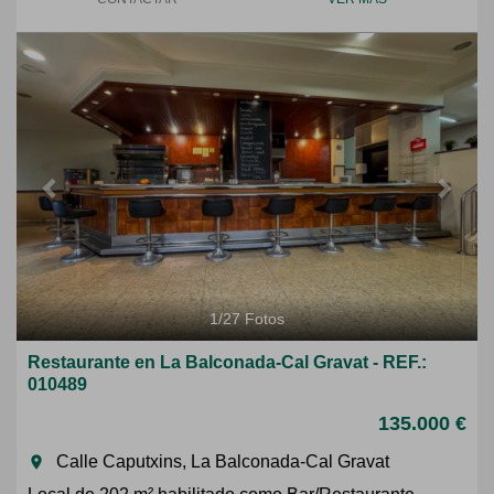
Previous
Next
1
/
27
Fotos
Restaurante en La Balconada-Cal Gravat - REF.:
010489
135.000 €
Calle Caputxins, La Balconada-Cal Gravat
room