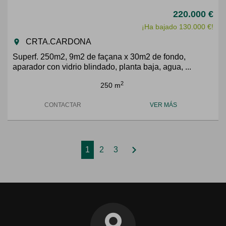
220.000 €
¡Ha bajado 130.000 €!
CRTA.CARDONA
room
Superf. 250m2, 9m2 de façana x 30m2 de fondo,
aparador con vidrio blindado, planta baja, agua, ...
2
250 m
CONTACTAR
VER MÁS
chevron_right
1
2
3