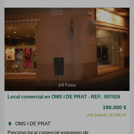
Previous
Next
1
/
8
Fotos
Local comercial en OMS I DE PRAT - REF.: 007926
190.000 €
¡Ha bajado 20.000 €!
OMS I DE PRAT
room
Precioso local comercial esquinero de