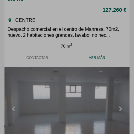
127.260 €
CENTRE
room
Despacho comercial en el centro de Manresa. 70m2,
nuevo, 2 habitaciones grandes, lavabo, no nec...
2
70 m
CONTACTAR
VER MÁS
Previous
Next