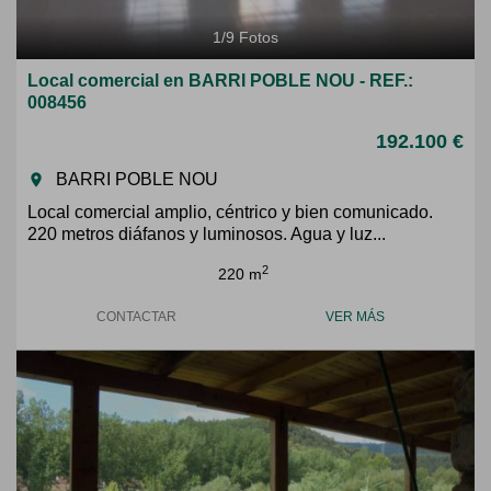
1
/
9
Fotos
Local comercial en BARRI POBLE NOU - REF.:
008456
192.100 €
BARRI POBLE NOU
room
Local comercial amplio, céntrico y bien comunicado.
220 metros diáfanos y luminosos. Agua y luz...
2
220 m
CONTACTAR
VER MÁS
Previous
Next