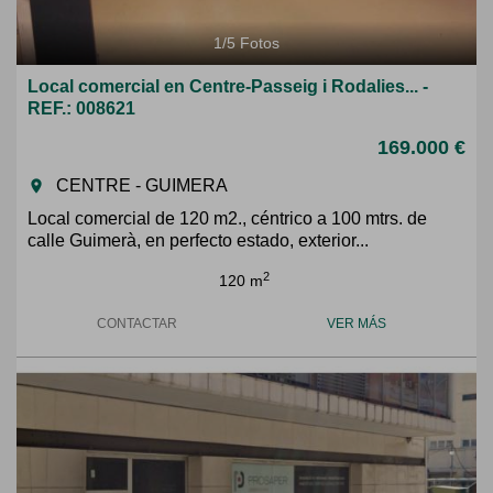
1
/
5
Fotos
Local comercial en Centre-Passeig i Rodalies... -
REF.: 008621
169.000 €
CENTRE - GUIMERA
room
Local comercial de 120 m2., céntrico a 100 mtrs. de
calle Guimerà, en perfecto estado, exterior...
2
120 m
CONTACTAR
VER MÁS
Previous
Next