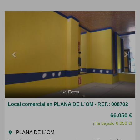
Previous
Next
1
/
4
Fotos
Local comercial en PLANA DE L´OM - REF.: 008702
66.050 €
¡Ha bajado 8.950 €!
PLANA DE L´OM
room