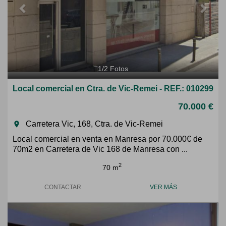
1
/
2
Fotos
Local comercial en Ctra. de Vic-Remei - REF.: 010299
70.000 €
Carretera Vic, 168, Ctra. de Vic-Remei
room
Local comercial en venta en Manresa por 70.000€ de
70m2 en Carretera de Vic 168 de Manresa con ...
2
70 m
CONTACTAR
VER MÁS
Previous
Next