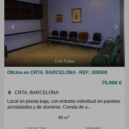
1
/
10
Fotos
Oficina en CRTA. BARCELONA - REF.: 008500
75.000 €
CRTA. BARCELONA
room
Local en planta baja, con entrada individual en paneles
acristalados y de aluminio. Consta de u...
2
80 m
CONTACTAR
VER MÁS