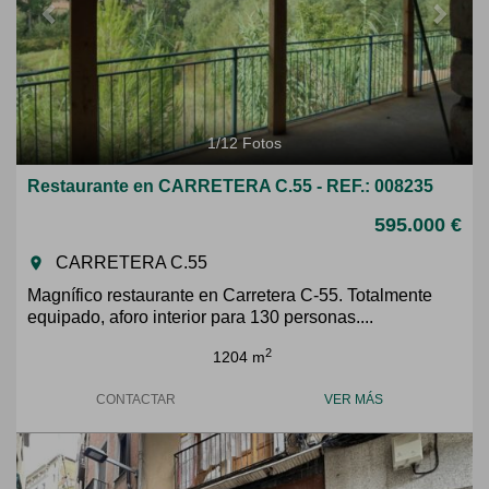
1
/
12
Fotos
Restaurante en CARRETERA C.55 - REF.: 008235
595.000 €
CARRETERA C.55
room
Magnífico restaurante en Carretera C-55. Totalmente
equipado, aforo interior para 130 personas....
2
1204 m
CONTACTAR
VER MÁS
Previous
Next