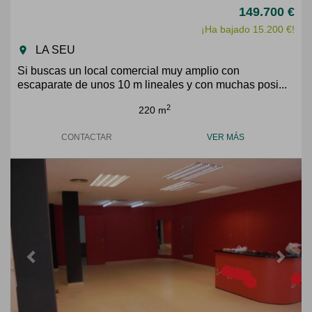
149.700 €
¡Ha bajado 15.200 €!
LA SEU
room
Si buscas un local comercial muy amplio con
escaparate de unos 10 m lineales y con muchas posi...
2
220 m
CONTACTAR
VER MÁS
Previous
Next