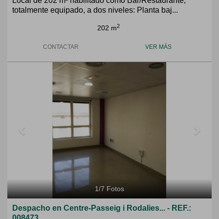
Local de 202 m² habilitado como Bar/Restaurante,
totalmente equipado, a dos niveles: Planta baj...
2
202 m
CONTACTAR
VER MÁS
Previous
Next
1
/
7
Fotos
Despacho en Centre-Passeig i Rodalies... - REF.:
008473