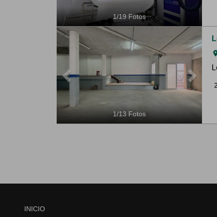
1
/
19
Fotos
Previous
Next
L
ro
L
1
/
13
Fotos
INICIO