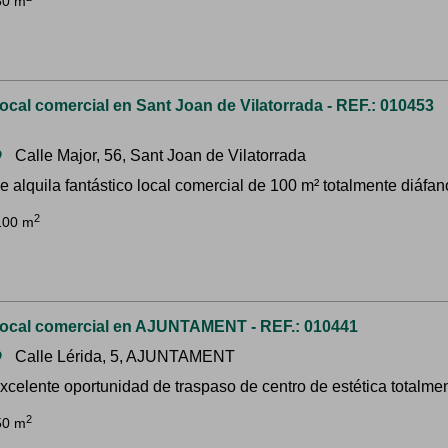
50 m
ocal comercial en Sant Joan de Vilatorrada - REF.: 010453
Calle Major, 56, Sant Joan de Vilatorrada
om
e alquila fantástico local comercial de 100 m² totalmente diáfano,
2
100 m
ocal comercial en AJUNTAMENT - REF.: 010441
Calle Lérida, 5, AJUNTAMENT
om
xcelente oportunidad de traspaso de centro de estética totalmen
2
50 m