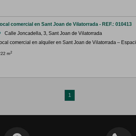
ocal comercial en Sant Joan de Vilatorrada - REF.: 010413
Calle Joncadella, 3, Sant Joan de Vilatorrada
om
ocal comercial en alquiler en Sant Joan de Vilatorrada – Espacio
2
222 m
1