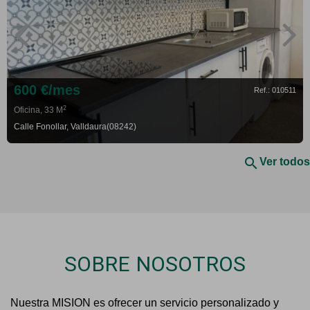
600 €/mes
Ref.: 010511
2
Oficina, 33 M
Calle Fonollar, Valldaura(08242)
search
Ver todos
SOBRE NOSOTROS
Nuestra MISION es ofrecer un servicio personalizado y